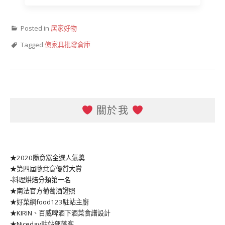
Posted in
居家好物
Tagged
億家具批發倉庫
關於我
★2020隨意窩金選人氣獎
★第四屆隨意窩優質大賞
-料理烘焙分類第一名
★南法官方葡萄酒證照
★好菜網food123駐站主廚
★KIRIN、百威啤酒下酒菜食譜設計
★Niceday駐站部落客