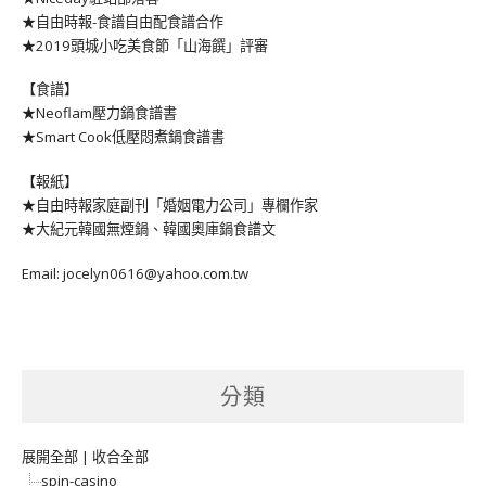
★自由時報-食譜自由配食譜合作
★2019頭城小吃美食節「山海饌」評審
【食譜】
★Neoflam壓力鍋食譜書
★Smart Cook低壓悶煮鍋食譜書
【報紙】
★自由時報家庭副刊「婚姻電力公司」專欄作家
★大紀元韓國無煙鍋、韓國奧庫鍋食譜文
Email: jocelyn0616@yahoo.com.tw
分類
展開全部
|
收合全部
spin-casino