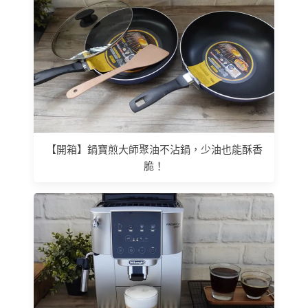
【開箱】鍋寶煎大師聚油不沾鍋，少油也能酥香
脆！