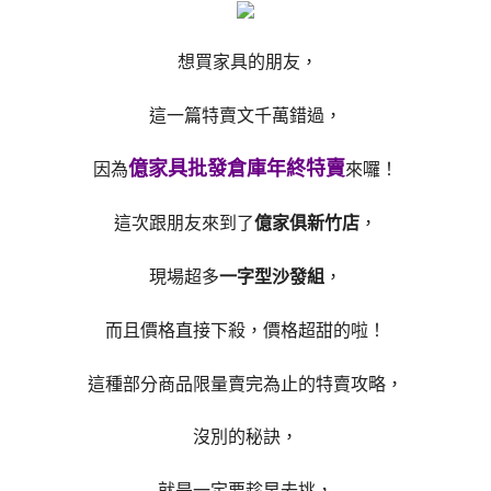
想買家具的朋友，
這一篇特賣文千萬錯過，
億家具批發倉庫年終特賣
因為
來囉！
這次跟朋友來到了
億家俱新竹店
，
現場超多
一字型沙發組
，
而且價格直接下殺，價格超甜的啦！
這種部分商品限量賣完為止的特賣攻略，
沒別的秘訣，
就是一定要趁早去挑，