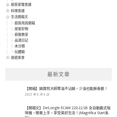
廚房家電食譜
料理食譜
生活開箱文
廚房用具開箱
居家好物
廚藝教室
品酒日記
未分類
玩體驗
旅遊美食
最新文章
【開箱】鍋寶煎大師聚油不沾鍋，少油也能酥香脆！
2025 年 6 月 4 日
【開箱文】De’Longhi ECAM 220.22.SB 全自動義式咖
啡機，簡單上手，享受美好生活！(Magnifica Start系