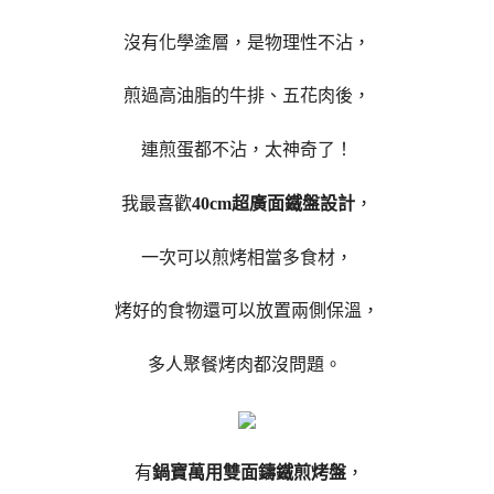
沒有化學塗層，是物理性不沾，
煎過高油脂的牛排、五花肉後，
連煎蛋都不沾，太神奇了！
我最喜歡
40cm超廣面鐵盤設計
，
一次可以煎烤相當多食材，
烤好的食物還可以放置兩側保溫，
多人聚餐烤肉都沒問題。
有
鍋寶萬用雙面鑄鐵煎烤盤
，