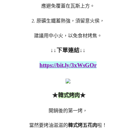
應避免覆蓋在瓦斯上方。
2. 原礦生鐵蓄熱強，須留意火侯，
建議用中小火，以免食材烤焦。
↓↓下單連結↓↓
https://bit.ly/3xWsGOr
★
★
韓式烤肉
開鍋後的第一烤，
當然要烤油滋滋的
韓式烤五花肉
啦！