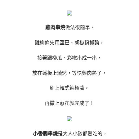
雞肉串燒
做法很簡單，
雞柳條先用鹽巴、胡椒粉抓醃，
接著跟櫛瓜、彩椒串成一串，
放在鐵板上燒烤，等快雞肉熟了，
刷上韓式辣椒醬，
再撒上蔥花就完成了！
小香腸串燒
是大人小孩都愛吃的，