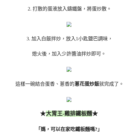
2. 打散的蛋液放入鑄鐵盤，將蛋炒散。
3. 加入白飯拌炒，放入1小匙鹽巴調味，
熄火後，加入少許醬油拌炒即可。
這樣一碗結合蛋香、蔥香的
蔥花蛋炒飯
就完成了。
★
★
大胃王-雞排鐵板麵
「媽，可以在家吃鐵板麵嗎?」