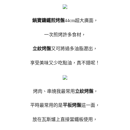
鍋寶鑄鐵煎烤盤
44cm超大廣面，
一次煎烤許多食材，
立紋烤盤
又可將過多油脂瀝出，
享受美味又少吃點油，真不錯呢！
烤肉、串燒我最常用
立紋烤盤
，
平時最常用的是
平板烤盤
這一面，
放在瓦斯爐上直接當鐵板使用，