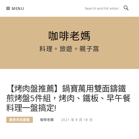
Skip
MENU
to
content
咖啡老媽
料理。旅遊。親子窩
【烤肉盤推薦】鍋寶萬用雙面鑄鐵
煎烤盤5件組，烤肉、鐵板、早午餐
料理一盤搞定!
廚房用具開箱
咖啡老媽
2021 年 8 月 18 日