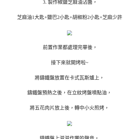
3. 製作椒鹽芝麻油沾醬，
芝麻油1大匙+鹽巴2小匙+胡椒粉2小匙+芝麻少許
前置作業都處理完畢後，
接下來就開烤啦~
將鑄鐵盤放置在卡式瓦斯爐上，
鑄鐵盤預熱之後，在立紋烤盤噴點油，
將五花肉片放上後，轉中小火煎烤，
鑄鐵盤上滋滋作響的聲音，