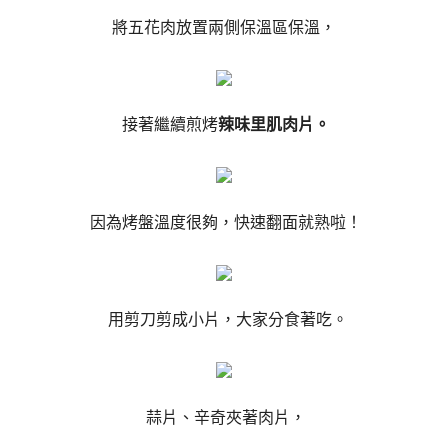
將五花肉放置兩側保溫區保溫，
接著繼續煎烤
辣味里肌肉片。
因為烤盤溫度很夠，快速翻面就熟啦！
用剪刀剪成小片，大家分食著吃。
蒜片、辛奇夾著肉片，