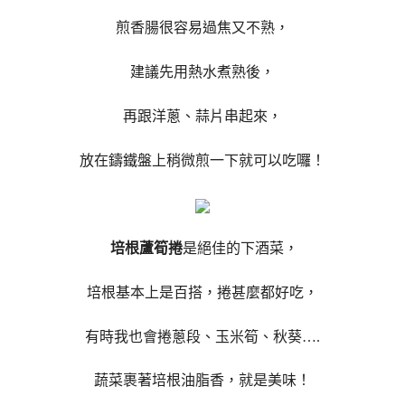
煎香腸很容易過焦又不熟，
建議先用熱水煮熟後，
再跟洋蔥、蒜片串起來，
放在鑄鐵盤上稍微煎一下就可以吃囉！
培根蘆筍捲
是絕佳的下酒菜，
培根基本上是百搭，捲甚麼都好吃，
有時我也會捲蔥段、玉米筍、秋葵….
蔬菜裹著培根油脂香，就是美味！