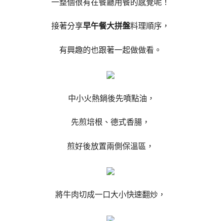
一整個很有在餐廳用餐的感覺呢！
接著分享
早午餐大拼盤
料理順序，
有興趣的也跟著一起做做看。
中小火熱鍋後先噴點油，
先煎培根、德式香腸，
煎好後放置兩側保溫區，
將牛肉切成一口大小快速翻炒，