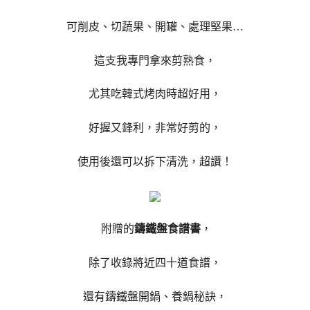
可削皮、切蔬果、開罐、處理堅果…
這支我專門拿來剪熟食，
尤其吃韓式烤肉時超好用，
好握又鋒利，非常好剪的，
使用後還可以拆下清洗，超讚！
附贈的
鑄鐵盤食譜書
，
除了收錄將近四十道食譜，
還有鑄鐵盤開鍋、養鍋秘訣，