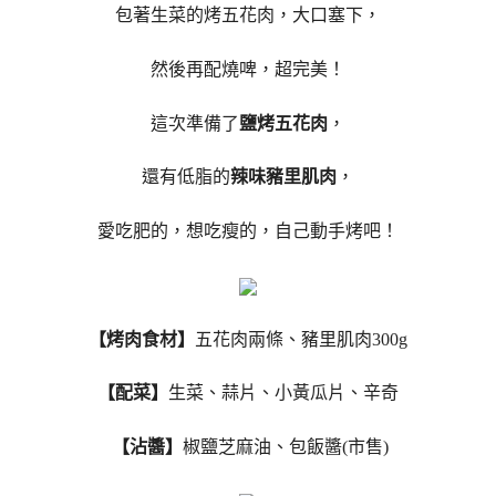
包著生菜的烤五花肉，大口塞下，
然後再配燒啤，超完美！
這次準備了
鹽烤五花肉
，
還有低脂的
辣味豬里肌肉
，
愛吃肥的，想吃瘦的，自己動手烤吧！
【烤肉食材】
五花肉兩條、豬里肌肉300g
【配菜】
生菜、蒜片、小黃瓜片、辛奇
【沾醬】
椒鹽芝麻油、包飯醬(市售)