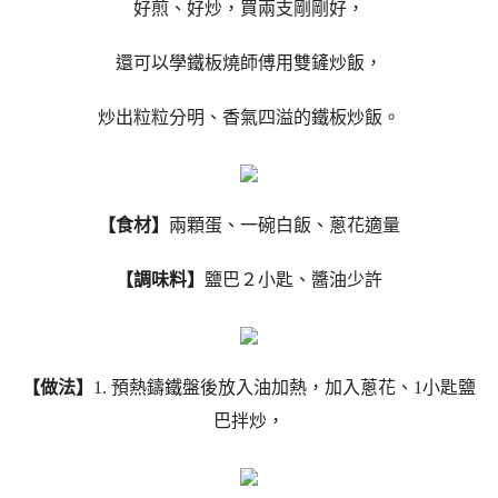
好煎、好炒，買兩支剛剛好，
還可以學鐵板燒師傅用雙鏟炒飯，
炒出粒粒分明、香氣四溢的鐵板炒飯。
【食材】
兩顆蛋、一碗白飯、蔥花適量
【調味料】
鹽巴２小匙、醬油少許
【做法】
1. 預熱鑄鐵盤後放入油加熱，加入蔥花、1小匙鹽
巴拌炒，