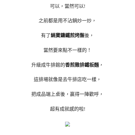
可以，當然可以!
之前都是用不沾鍋炒一炒，
有了
鍋寶鑄鐵煎烤盤
後，
當然要來點不一樣的！
升級成牛排館的
香煎雞排鐵板麵
，
這排場就像是去牛排店吃一樣，
把成品端上桌後，贏得一陣歡呼，
超有成就感的啦!