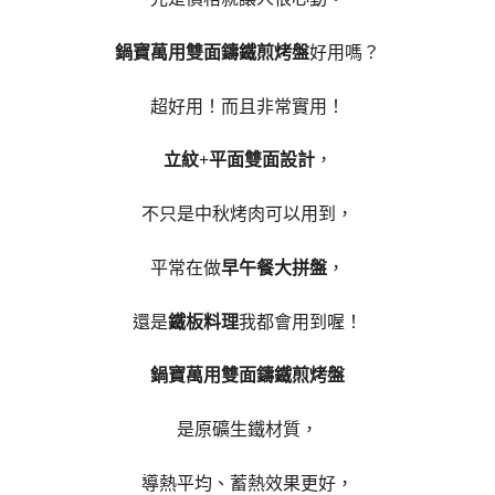
鍋寶萬用雙面鑄鐵煎烤盤
好用嗎？
超好用！而且非常實用！
立紋+平面雙面設計
，
不只是中秋烤肉可以用到，
平常在做
早午餐大拼盤
，
還是
鐵板料理
我都會用到喔！
鍋寶萬用雙面鑄鐵煎烤盤
是原礦生鐵材質，
導熱平均、蓄熱效果更好，