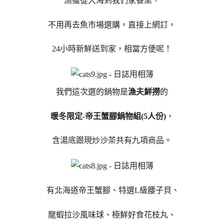
漁獲從大海到我們家餐桌，
不用再去魚市場選購，直接上網訂，
24小時新鮮送到家，相當方便呢！
我們這次選的鍋物是
漁夫鮮撈
的
暖冬限定-帝王蟹腳鍋物組(5人份)
，
含湯底跟現炒沙茶共有九項商品。
有北海道帝王蟹腳、特選L級腰子貝、
龍蝦拉沙風味球、極鮮好食花枝丸、