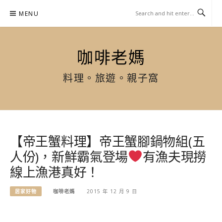
Skip
MENU
to
content
咖啡老媽
料理。旅遊。親子窩
【帝王蟹料理】帝王蟹腳鍋物組(五
人份)，新鮮霸氣登場
有漁夫現撈
線上漁港真好！
居家好物
咖啡老媽
2015 年 12 月 9 日