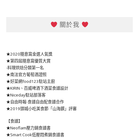
關於我
★2020隨意窩金選人氣獎
★第四屆隨意窩優質大賞
-料理烘焙分類第一名
★南法官方葡萄酒證照
★好菜網food123駐站主廚
★KIRIN、百威啤酒下酒菜食譜設計
★Niceday駐站部落客
★自由時報-食譜自由配食譜合作
★2019頭城小吃美食節「山海饌」評審
【食譜】
★Neoflam壓力鍋食譜書
★Smart Cook低壓悶煮鍋食譜書