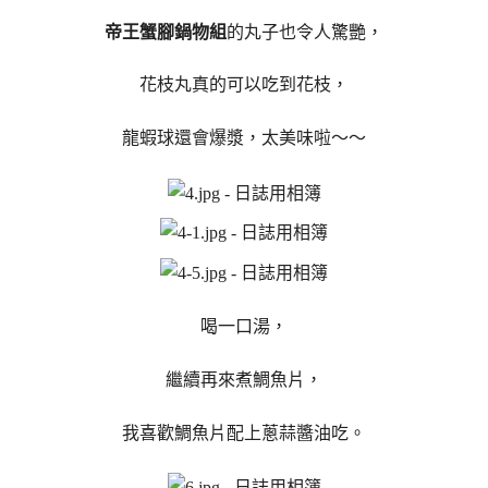
帝王蟹腳鍋物組
的丸子也令人驚艷，
花枝丸真的可以吃到花枝，
龍蝦球還會爆漿，太美味啦～～
喝一口湯，
繼續再來煮鯛魚片，
我喜歡鯛魚片配上蔥蒜醬油吃。