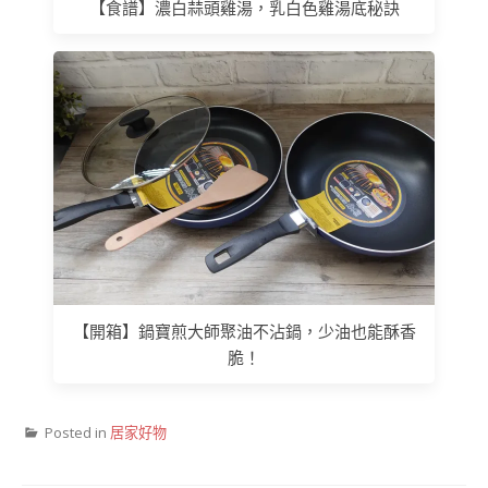
【食譜】濃白蒜頭雞湯，乳白色雞湯底秘訣
【開箱】鍋寶煎大師聚油不沾鍋，少油也能酥香
脆！
Posted in
居家好物