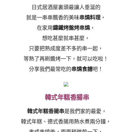
日式居酒屋裏頭最讓人垂涎的
就是一串串飄香的美味
串燒料理
，
在家用
鑄鐵烤盤烤串燒
，
想吃甚麼就串甚麼，
只要把熟成度差不多的串一起，
等熟了再刷醬烤一下，就可以吃啦！
分享我們最常吃的
串燒食譜
吧！
韓式年糕香腸串
韓式年糕香腸串
是我們家的最愛，
韓式年糕、德式香腸用熱水煮兩分鐘，
串成串燒後，兩面稍微煎一下，