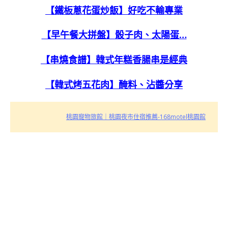
【鐵板蔥花蛋炒飯】好吃不輸專業
【早午餐大拼盤】骰子肉、太陽蛋…
【串燒食譜】韓式年糕香腸串是經典
【韓式烤五花肉】醃料、沾醬分享
桃園寵物旅館｜桃園夜市住宿推薦-168motel桃園館