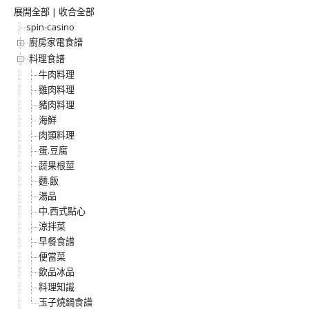
展開全部
|
收合全部
spin-casino
廚房家電食譜
料理食譜
牛肉料理
雞肉料理
豬肉料理
海鮮
肉類料理
蛋.豆腐
蔬果根莖
麵.飯
湯品
中.西式點心
涼拌菜
早餐食譜
便當菜
飲品冰品
料理知識
玉子燒鍋食譜