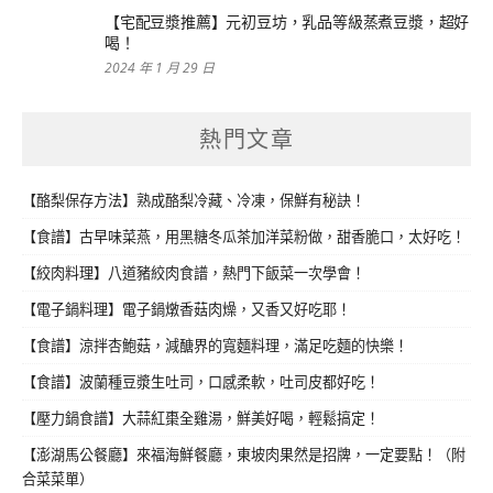
【宅配豆漿推薦】元初豆坊，乳品等級蒸煮豆漿，超好
喝！
2024 年 1 月 29 日
熱門文章
【酪梨保存方法】熟成酪梨冷藏、冷凍，保鮮有秘訣！
【食譜】古早味菜燕，用黑糖冬瓜茶加洋菜粉做，甜香脆口，太好吃！
【絞肉料理】八道豬絞肉食譜，熱門下飯菜一次學會！
【電子鍋料理】電子鍋燉香菇肉燥，又香又好吃耶！
【食譜】涼拌杏鮑菇，減醣界的寬麵料理，滿足吃麵的快樂！
【食譜】波蘭種豆漿生吐司，口感柔軟，吐司皮都好吃！
【壓力鍋食譜】大蒜紅棗全雞湯，鮮美好喝，輕鬆搞定！
【澎湖馬公餐廳】來福海鮮餐廳，東坡肉果然是招牌，一定要點！（附
合菜菜單）