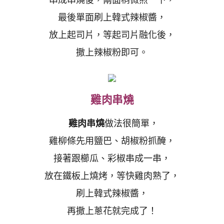
最後單面刷上韓式辣椒醬，
放上起司片，等起司片融化後，
撒上辣椒粉即可。
雞肉串燒
雞肉串燒
做法很簡單，
雞柳條先用鹽巴、胡椒粉抓醃，
接著跟櫛瓜、彩椒串成一串，
放在鐵板上燒烤，等快雞肉熟了，
刷上韓式辣椒醬，
再撒上蔥花就完成了！