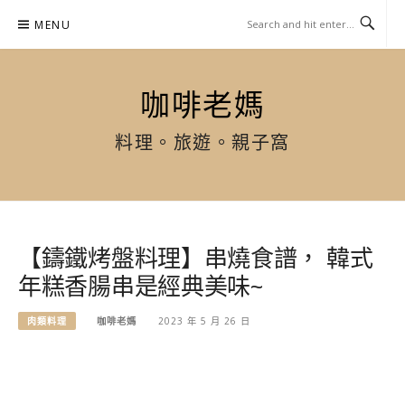
Skip
MENU
to
content
咖啡老媽
料理。旅遊。親子窩
【鑄鐵烤盤料理】串燒食譜， 韓式
年糕香腸串是經典美味~
肉類料理
咖啡老媽
2023 年 5 月 26 日