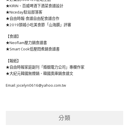
★KIRIN、百威啤酒下酒菜食譜設計
★Niceday駐站部落客
★自由時報-食譜自由配食譜合作
★2019頭城小吃美食節「山海饌」評審
【食譜】
★Neoflam壓力鍋食譜書
★Smart Cook低壓悶煮鍋食譜書
【報紙】
★自由時報家庭副刊「婚姻電力公司」專欄作家
★大紀元韓國無煙鍋、韓國奧庫鍋食譜文
Email: jocelyn0616@yahoo.com.tw
分類