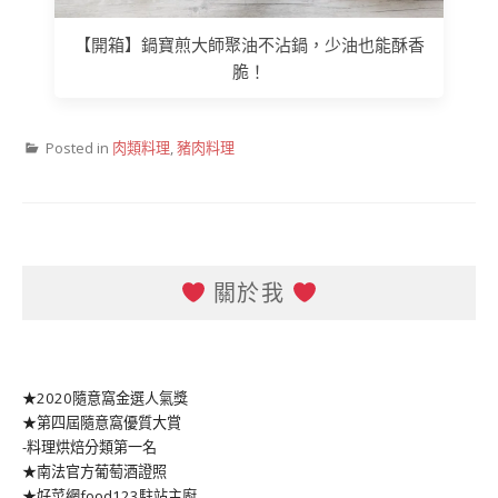
【開箱】鍋寶煎大師聚油不沾鍋，少油也能酥香
脆！
Posted in
肉類料理
,
豬肉料理
關於我
★2020隨意窩金選人氣獎
★第四屆隨意窩優質大賞
-料理烘焙分類第一名
★南法官方葡萄酒證照
★好菜網food123駐站主廚