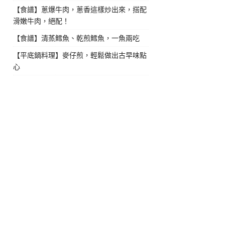
【食譜】蔥爆牛肉，蔥香這樣炒出來，搭配
滑嫩牛肉，絕配！
【食譜】清蒸鱈魚、乾煎鱈魚，一魚兩吃
【平底鍋料理】麥仔煎，輕鬆做出古早味點
心