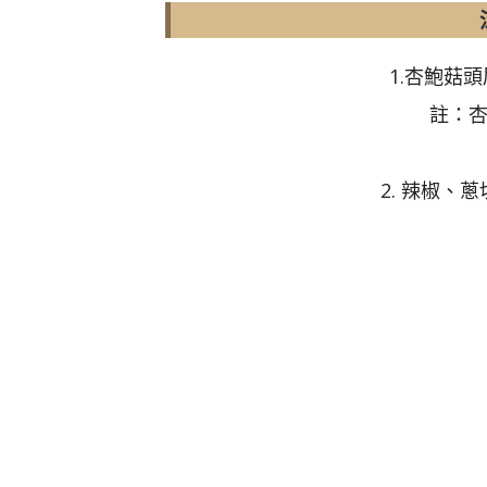
1.杏鮑菇
註：
2. 辣椒、