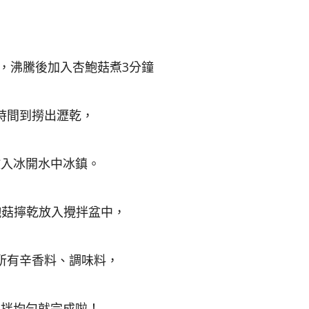
鍋水，沸騰後加入杏鮑菇煮3分鐘
時間到撈出瀝乾，
放入冰開水中冰鎮。
杏鮑菇擰乾放入攪拌盆中，
所有辛香料、調味料，
攪拌均勻就完成啦！