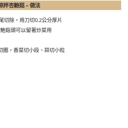
涼拌杏鮑菇 – 做法
頭尾切除，用刀切0.2公分厚片
杏鮑菇頭可以留著炒菜用
蔥切圈，香菜切小段、蒜切小粒