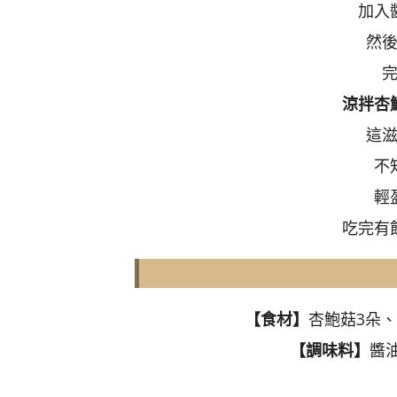
加入
然
涼拌杏
這
不
輕
吃完有
【食材】
杏鮑菇3朵、
【調味料】
醬