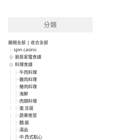
分類
展開全部
|
收合全部
spin-casino
廚房家電食譜
料理食譜
牛肉料理
雞肉料理
豬肉料理
海鮮
肉類料理
蛋.豆腐
蔬果根莖
麵.飯
湯品
中.西式點心