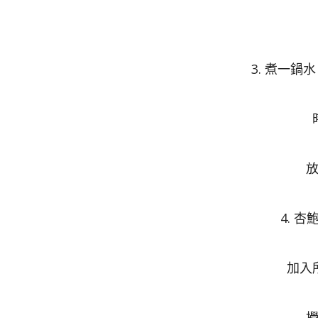
3. 煮一
4. 
加入