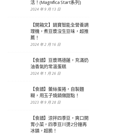
活！(Magnifica Start系列)
2024 年 9 月 13 日
【開箱文】鍋寶智能全營養調
理機，煮豆漿沒生豆味，超推
薦！
2024 年 2 月 16 日
【食譜】豆漿瑪德蓮，充滿奶
油香氣的常溫蛋糕
2024 年 1 月 26 日
【食譜】蕾絲蛋捲，自製麵
糊，用玉子燒鍋做甜點！
2023 年 9 月 28 日
【食譜】涼拌四季豆，爽口開
胃小菜，四季豆川燙2分鐘再
冰鎮，超脆！