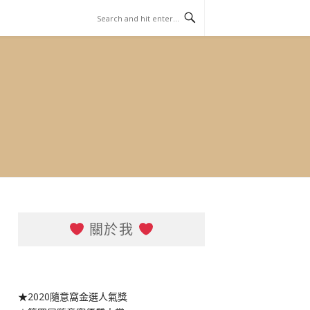
關於我
★2020隨意窩金選人氣獎