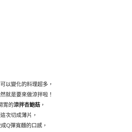
菇可以變化的料理超多，
當然就是要來做涼拌啦！
開胃的
涼拌杏鮑菇
，
這次切成薄片，
做成Q彈寬麵的口感，