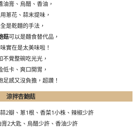
醬油膏、烏醋、香油，
後用蔥花、蒜末提味，
完全是乾麵的手法，
鮑菇
可以是麵食替代品，
滋味實在是太美味啦！
知不覺整碗吃光光，
盈低卡、爽口開胃，
飽足感又沒負擔，超讚！
涼拌杏鮑菇
蒜2瓣、蔥1根、香菜1小株、辣椒少許
油膏2大匙、烏醋少許、香油少許