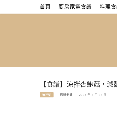
Skip
首頁
廚房家電食譜
料理食
to
content
【食譜】涼拌杏鮑菇，減
咖啡老媽
2023 年 6 月 25 日
涼拌菜