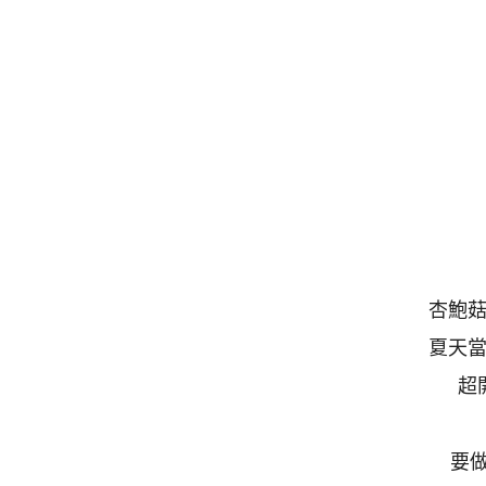
杏鮑
夏天
超
要