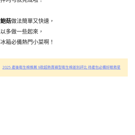
杏鮑菇
做法簡單又快速，
可以多做一些起來，
天冰箱必備熱門小菜啊！
2025 產後衛生棉推薦 9款超熱賣褲型衛生棉差別評比 待產包必備好眠救星