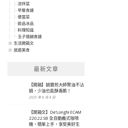
涼拌菜
早餐食譜
便當菜
飲品冰品
料理知識
玉子燒鍋食譜
生活開箱文
旅遊美食
最新文章
【開箱】鍋寶煎大師聚油不沾
鍋，少油也能酥香脆！
2025 年 6 月 4 日
【開箱文】De’Longhi ECAM
220.22.SB 全自動義式咖啡
機，簡單上手，享受美好生