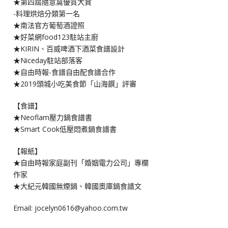
★第四屆隨意窩優質大賞
-料理烘焙分類第一名
★南法官方葡萄酒證照
★好菜網food123駐站主廚
★KIRIN、百威啤酒下酒菜食譜設計
★Niceday駐站部落客
★自由時報-食譜自由配食譜合作
★2019頭城小吃美食節「山海饌」評審
【食譜】
★Neoflam壓力鍋食譜書
★Smart Cook低壓悶煮鍋食譜書
【報紙】
★自由時報家庭副刊「婚姻電力公司」專欄
作家
★大紀元韓國無煙鍋、韓國奧庫鍋食譜文
Email: jocelyn0616@yahoo.com.tw