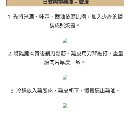
日式照燒雞腿 – 做法
1. 先將米酒、味霖、醬油依照比例，加入少許的糖
調成照燒醬。
2. 將雞腿肉背後劃刀斷筋，雞皮用刀背敲打，盡量
讓肉片厚度一致。
3. 冷鍋放入雞腿肉，雞皮朝下，慢慢逼出雞油。