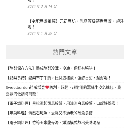
2024 年 3 月 14 日
【宅配豆漿推薦】元初豆坊，乳品等級蒸煮豆漿，超好
喝！
2024 年 1 月 29 日
熱門文章
【酪梨保存方法】熟成酪梨冷藏、冷凍，保鮮有秘訣！
【酪梨食譜】酪梨布丁牛奶，比例這樣放，濃醇香甜，超好喝！
Sweetburden詩威博登
防刮、超輕、超耐用的蠶絲牛皮名牌包，我
喜歡的低調時尚款！
【電子鍋料理】黑松露起司馬鈴薯，用澳洲白馬鈴薯，口感好綿密！
【年菜料理】清蒸石斑魚，去腥又不過老的蒸魚食譜
【電子鍋料理】竹筍玉米龍骨湯，燉湯模式熬出美味湯品