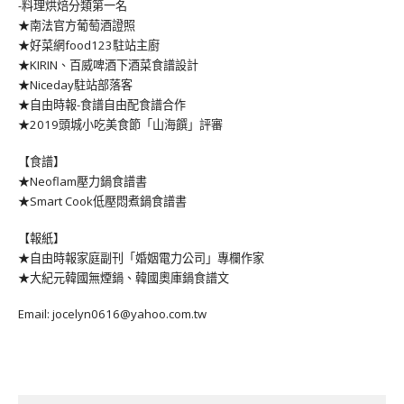
-料理烘焙分類第一名
★南法官方葡萄酒證照
★好菜網food123駐站主廚
★KIRIN、百威啤酒下酒菜食譜設計
★Niceday駐站部落客
★自由時報-食譜自由配食譜合作
★2019頭城小吃美食節「山海饌」評審
【食譜】
★Neoflam壓力鍋食譜書
★Smart Cook低壓悶煮鍋食譜書
【報紙】
★自由時報家庭副刊「婚姻電力公司」專欄作家
★大紀元韓國無煙鍋、韓國奧庫鍋食譜文
Email: jocelyn0616@yahoo.com.tw