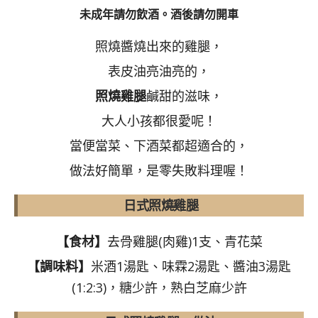
未成年請勿飲酒。酒後請勿開車
照燒醬燒出來的雞腿，
表皮油亮油亮的，
照燒雞腿
鹹甜的滋味，
大人小孩都很愛呢！
當便當菜、下酒菜都超適合的，
做法好簡單，是零失敗料理喔！
日式照燒雞腿
【食材】
去骨雞腿(肉雞)1支、青花菜
【調味料】
米酒1湯匙、味霖2湯匙、醬油3湯匙
(1:2:3)，糖少許，熟白芝麻少許