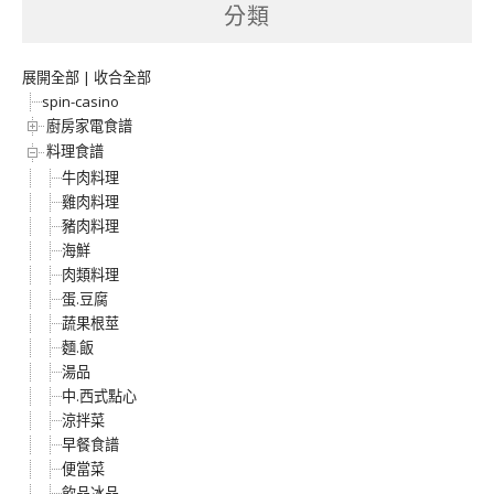
分類
展開全部
|
收合全部
spin-casino
廚房家電食譜
料理食譜
牛肉料理
雞肉料理
豬肉料理
海鮮
肉類料理
蛋.豆腐
蔬果根莖
麵.飯
湯品
中.西式點心
涼拌菜
早餐食譜
便當菜
飲品冰品