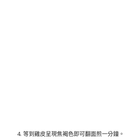
4. 等到雞皮呈現焦褐色即可翻面煎一分鐘。