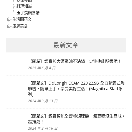
料理知識
玉子燒鍋食譜
生活開箱文
旅遊美食
最新文章
【開箱】鍋寶煎大師聚油不沾鍋，少油也能酥香脆！
2025 年 6 月 4 日
【開箱文】De’Longhi ECAM 220.22.SB 全自動義式咖
啡機，簡單上手，享受美好生活！(Magnifica Start系
列)
2024 年 9 月 13 日
【開箱文】鍋寶智能全營養調理機，煮豆漿沒生豆味，
超推薦！
2024 年 2 月 16 日