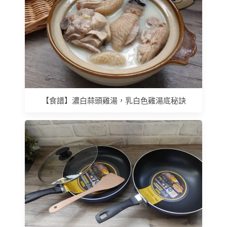
【食譜】濃白蒜頭雞湯，乳白色雞湯底秘訣