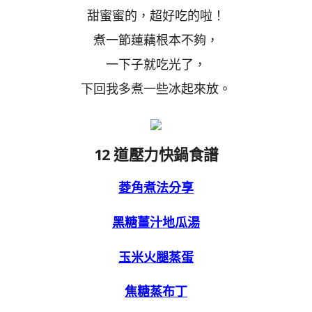
甜蜜蜜的，超好吃的啦！
煮一節蓮藕根本不夠，
一下子就吃光了，
下回我多煮一些冰起來放。
12 道壓力快鍋食譜
菱角煮法分享
黑糖薑汁地瓜湯
玉米火腿蒸蛋
焦糖蒸布丁