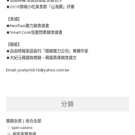
★2019頭城小吃美食節「山海饌」評審
【食譜】
★Neoflam壓力鍋食譜書
★Smart Cook低壓悶煮鍋食譜書
【報紙】
★自由時報家庭副刊「婚姻電力公司」專欄作家
★大紀元韓國無煙鍋、韓國奧庫鍋食譜文
Email: jocelyn0616@yahoo.com.tw
分類
展開全部
|
收合全部
spin-casino
廚房家電食譜