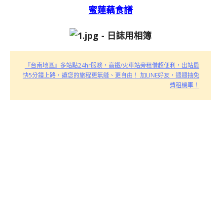
蜜蓮藕食譜
『台南地區』多站點24hr服務，高鐵/火車站旁租借超便利，出站最
快5分鐘上路，讓您的旅程更無縫、更自由！ 加LINE好友，週週抽免
費租機車！