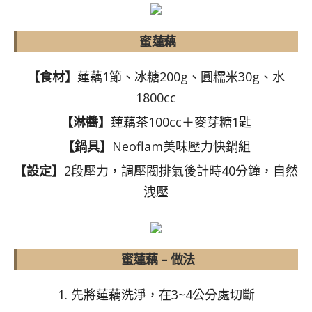
蜜蓮藕
【食材】
蓮藕1節、冰糖200g、圓糯米30g、水
1800cc
【淋醬】
蓮藕茶100cc＋麥芽糖1匙
【鍋具】
Neoflam美味壓力快鍋組
【設定】
2段壓力，調壓閥排氣後計時40分鐘，自然
洩壓
蜜蓮藕 – 做法
1. 先將蓮藕洗淨，在3~4公分處切斷