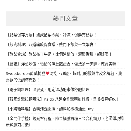
熱門文章
【酪梨保存方法】熟成酪梨冷藏、冷凍，保鮮有秘訣！
【絞肉料理】八道豬絞肉食譜，熱門下飯菜一次學會！
【酪梨食譜】酪梨布丁牛奶，比例這樣放，濃醇香甜，超好喝！
【食譜】洋蔥炒蛋，恰恰的洋蔥煎蛋香，做法多一步驟，確實美味！
Sweetburden詩威博登
防刮、超輕、超耐用的蠶絲牛皮名牌包，我
喜歡的低調時尚款！
【電子鍋料理】溫泉蛋，用定溫功能來做舒肥料理
【韓國炸醬拉麵煮法】Paldo 八道金炸醬麵加料版，黑嚕嚕真好吃！
【小烤箱料理】香料烤雞腿排，醃料加橄欖油更Juicy
【金門伴手禮】觀光客行程。陳金福號貢糖 + 金合利鋼刀（老師傅現場
示範鋼刀打造）