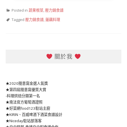
Posted in
蔬果根莖
,
壓力鍋食譜
Tagged
壓力鍋食譜
,
蓮藕料理
關於我
★2020隨意窩金選人氣獎
★第四屆隨意窩優質大賞
-料理烘焙分類第一名
★南法官方葡萄酒證照
★好菜網food123駐站主廚
★KIRIN、百威啤酒下酒菜食譜設計
★Niceday駐站部落客
★自由時報-食譜自由配食譜合作