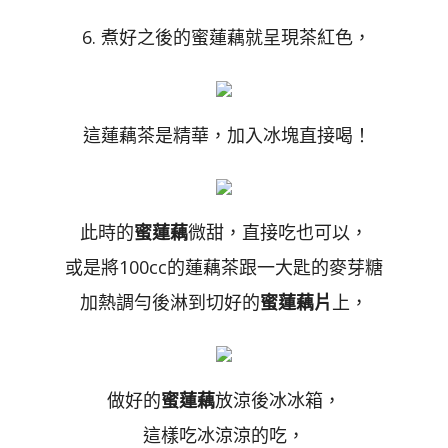
6. 煮好之後的蜜蓮藕就呈現茶紅色，
這蓮藕茶是精華，加入冰塊直接喝！
此時的
蜜蓮藕
微甜，直接吃也可以，
或是將100cc的蓮藕茶跟一大匙的麥芽糖
加熱調勻後淋到切好的
蜜蓮藕片
上，
做好的
蜜蓮藕
放涼後冰冰箱，
這樣吃冰涼涼的吃，