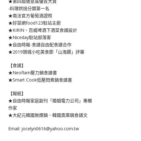
★第四屆隨意窩優質大賞
-料理烘焙分類第一名
★南法官方葡萄酒證照
★好菜網food123駐站主廚
★KIRIN、百威啤酒下酒菜食譜設計
★Niceday駐站部落客
★自由時報-食譜自由配食譜合作
★2019頭城小吃美食節「山海饌」評審
【食譜】
★Neoflam壓力鍋食譜書
★Smart Cook低壓悶煮鍋食譜書
【報紙】
★自由時報家庭副刊「婚姻電力公司」專欄
作家
★大紀元韓國無煙鍋、韓國奧庫鍋食譜文
Email: jocelyn0616@yahoo.com.tw