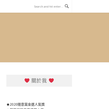
關於我
★2020隨意窩金選人氣獎