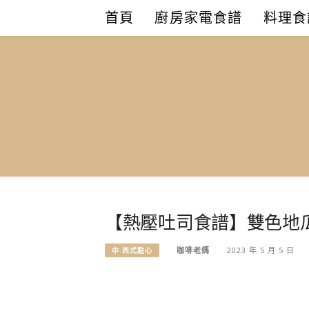
Skip
首頁
廚房家電食譜
料理食
to
content
【熱壓吐司食譜】雙色地
咖啡老媽
2023 年 5 月 5 日
中.西式點心