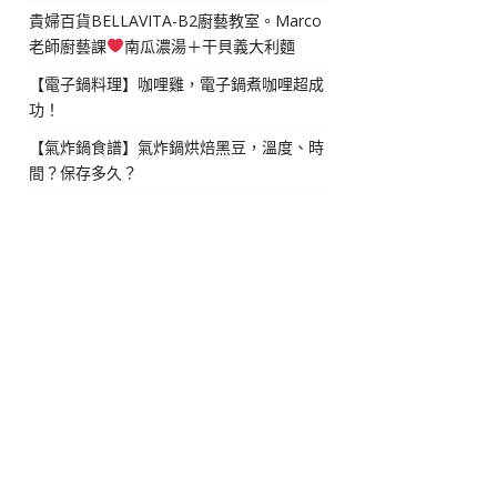
貴婦百貨BELLAVITA-B2廚藝教室。Marco
老師廚藝課
南瓜濃湯＋干貝義大利麵
【電子鍋料理】咖哩雞，電子鍋煮咖哩超成
功！
【氣炸鍋食譜】氣炸鍋烘焙黑豆，溫度、時
間？保存多久？