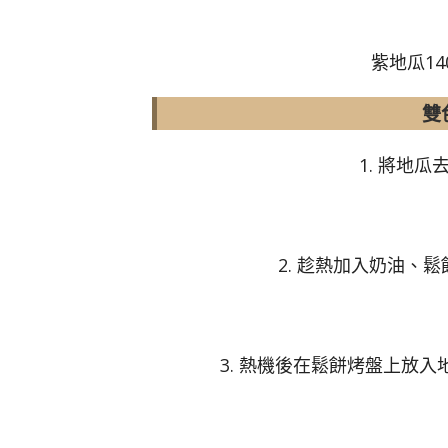
紫地瓜14
雙
1. 將地
2. 趁熱加入奶油、
3. 熱機後在鬆餅烤盤上放入