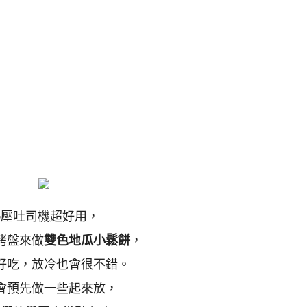
熱壓吐司機超好用，
烤盤來做
雙色地瓜小鬆餅
，
好吃，放冷也會很不錯。
會預先做一些起來放，