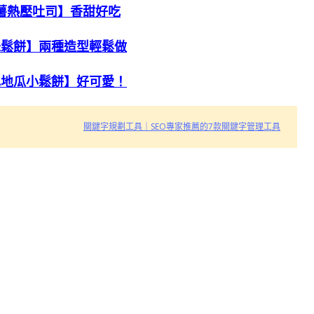
薯熱壓吐司】香甜好吃
味鬆餅】兩種造型輕鬆做
色地瓜小鬆餅】好可愛！
關鍵字規劃工具｜SEO專家推薦的7款關鍵字管理工具