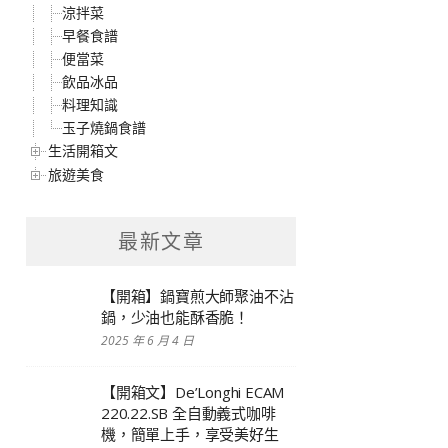
涼拌菜
早餐食譜
便當菜
飲品冰品
料理知識
玉子燒鍋食譜
生活開箱文
旅遊美食
最新文章
【開箱】鍋寶煎大師聚油不沾
鍋，少油也能酥香脆！
2025 年 6 月 4 日
【開箱文】De’Longhi ECAM
220.22.SB 全自動義式咖啡
機，簡單上手，享受美好生