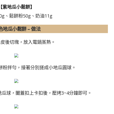
【紫地瓜小鬆餅】
0g、鬆餅粉50g、奶油11g
色地瓜小鬆餅 – 做法
瓜去皮後切塊，放入電鍋蒸熟。
鬆餅粉拌勻，接著分別搓成小地瓜圓球。
地瓜球，闔蓋扣上卡扣後，壓烤3~4分鐘即可。