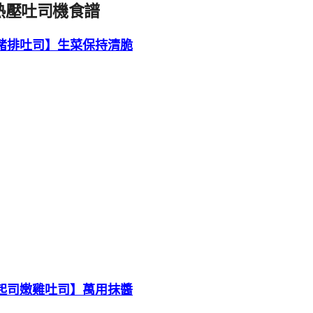
熱壓吐司機食譜
豬排吐司】生菜保持清脆
起司嫩雞吐司】萬用抹醬