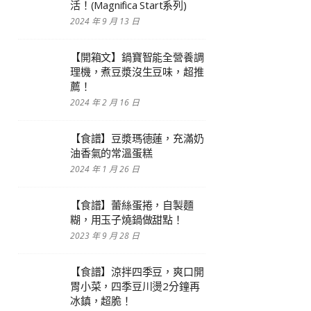
活！(Magnifica Start系列)
2024 年 9 月 13 日
【開箱文】鍋寶智能全營養調
理機，煮豆漿沒生豆味，超推
薦！
2024 年 2 月 16 日
【食譜】豆漿瑪德蓮，充滿奶
油香氣的常溫蛋糕
2024 年 1 月 26 日
【食譜】蕾絲蛋捲，自製麵
糊，用玉子燒鍋做甜點！
2023 年 9 月 28 日
【食譜】涼拌四季豆，爽口開
胃小菜，四季豆川燙2分鐘再
冰鎮，超脆！