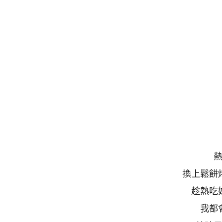
換上鬆餅
趁熱吃
我都