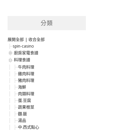
分類
展開全部
|
收合全部
spin-casino
廚房家電食譜
料理食譜
牛肉料理
雞肉料理
豬肉料理
海鮮
肉類料理
蛋.豆腐
蔬果根莖
麵.飯
湯品
中.西式點心