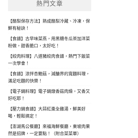
熱門文章
【酪梨保存方法】熟成酪梨冷藏、冷凍，保
鮮有秘訣！
【食譜】古早味菜燕，用黑糖冬瓜茶加洋菜
粉做，甜香脆口，太好吃！
【絞肉料理】八道豬絞肉食譜，熱門下飯菜
一次學會！
【食譜】涼拌杏鮑菇，減醣界的寬麵料理，
滿足吃麵的快樂！
【電子鍋料理】電子鍋燉香菇肉燥，又香又
好吃耶！
【壓力鍋食譜】大蒜紅棗全雞湯，鮮美好
喝，輕鬆搞定！
【澎湖馬公餐廳】來福海鮮餐廳，東坡肉果
然是招牌，一定要點！（附合菜菜單）