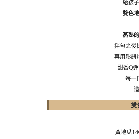
給孩
雙色
蒸熟
拌勻之後
再用鬆餅
甜香Q彈
每一
雙
黃地瓜14