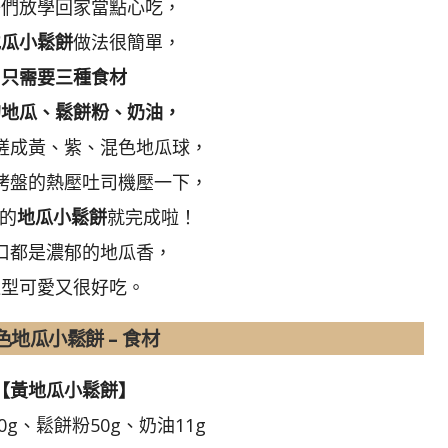
子們放學回家當點心吃，
地瓜小鬆餅
做法很簡單，
只需要三種食材
的地瓜、鬆餅粉、奶油，
搓成黃、紫、混色地瓜球，
烤盤的熱壓吐司機壓一下，
的
地瓜小鬆餅
就完成啦！
口都是濃郁的地瓜香，
造型可愛又很好吃。
色地瓜小鬆餅 – 食材
【黃地瓜小鬆餅】
0g、鬆餅粉50g、奶油11g