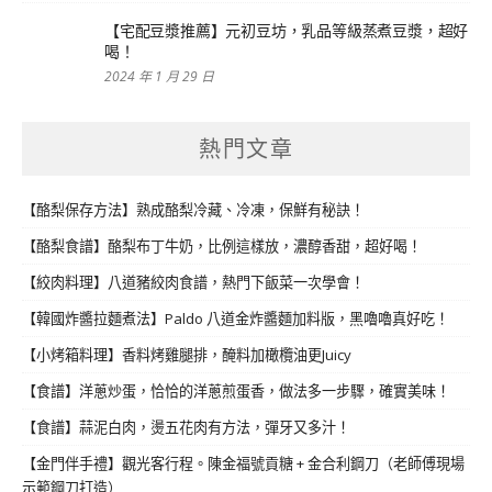
【宅配豆漿推薦】元初豆坊，乳品等級蒸煮豆漿，超好
喝！
2024 年 1 月 29 日
熱門文章
【酪梨保存方法】熟成酪梨冷藏、冷凍，保鮮有秘訣！
【酪梨食譜】酪梨布丁牛奶，比例這樣放，濃醇香甜，超好喝！
【絞肉料理】八道豬絞肉食譜，熱門下飯菜一次學會！
【韓國炸醬拉麵煮法】Paldo 八道金炸醬麵加料版，黑嚕嚕真好吃！
【小烤箱料理】香料烤雞腿排，醃料加橄欖油更Juicy
【食譜】洋蔥炒蛋，恰恰的洋蔥煎蛋香，做法多一步驟，確實美味！
【食譜】蒜泥白肉，燙五花肉有方法，彈牙又多汁！
【金門伴手禮】觀光客行程。陳金福號貢糖 + 金合利鋼刀（老師傅現場
示範鋼刀打造）