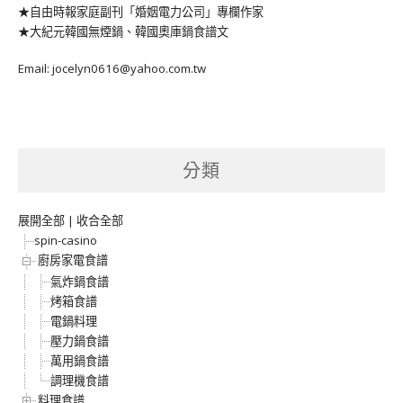
★自由時報家庭副刊「婚姻電力公司」專欄作家
★大紀元韓國無煙鍋、韓國奧庫鍋食譜文
Email: jocelyn0616@yahoo.com.tw
分類
展開全部
|
收合全部
spin-casino
廚房家電食譜
氣炸鍋食譜
烤箱食譜
電鍋料理
壓力鍋食譜
萬用鍋食譜
調理機食譜
料理食譜