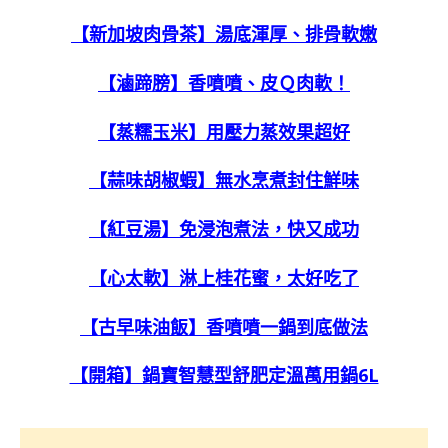
【新加坡肉骨茶】湯底渾厚、排骨軟嫩
【滷蹄膀】香噴噴、皮Ｑ肉軟！
【蒸糯玉米】用壓力蒸效果超好
【蒜味胡椒蝦】無水烹煮封住鮮味
【紅豆湯】免浸泡煮法，快又成功
【心太軟】淋上桂花蜜，太好吃了
【古早味油飯】香噴噴一鍋到底做法
【開箱】鍋寶智慧型舒肥定溫萬用鍋6L