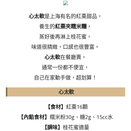
心太軟
是上海有名的紅棗甜品，
養生的
紅棗夾糯米糰
，
蒸好後再淋上桂花蜜，
味道很精緻，口感也很豐富。
心太軟
在餐廳賣，
通常一份都不便宜，
自己在家動手做，超划算！
心太軟
【食材】
紅棗16顆
【內餡食材】
糯米粉30g、糖2g、15cc水
【調味】
桂花蜜適量