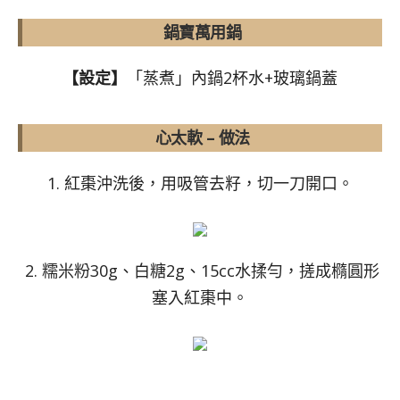
鍋寶萬用鍋
【設定】
「蒸煮」內鍋2杯水+玻璃鍋蓋
心太軟 – 做法
1. 紅棗沖洗後，用吸管去籽，切一刀開口。
2. 糯米粉30g、白糖2g、15cc水揉勻，搓成橢圓形
塞入紅棗中。