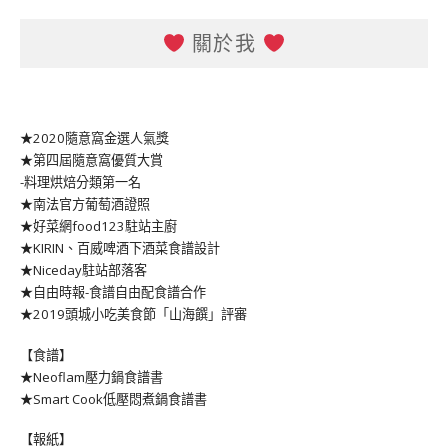
關於我
★2020隨意窩金選人氣獎
★第四屆隨意窩優質大賞
-料理烘焙分類第一名
★南法官方葡萄酒證照
★好菜網food123駐站主廚
★KIRIN、百威啤酒下酒菜食譜設計
★Niceday駐站部落客
★自由時報-食譜自由配食譜合作
★2019頭城小吃美食節「山海饌」評審
【食譜】
★Neoflam壓力鍋食譜書
★Smart Cook低壓悶煮鍋食譜書
【報紙】