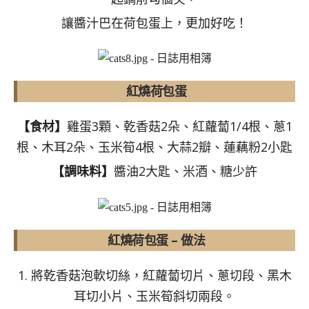
讓醬汁巴在荷包蛋上，更加好吃！
紅燒荷包蛋
【食材】
雞蛋3顆、乾香菇2朵、紅蘿蔔1/4根、蔥1
根、木耳2朵、玉米筍4根、大蒜2瓣、蓮藕粉2小匙
【調味料】
醬油2大匙、米酒、糖少許
紅燒荷包蛋 – 做法
1. 將乾香菇泡軟切絲，紅蘿蔔切片、蔥切段、黑木
耳切小片、玉米筍斜切兩段。