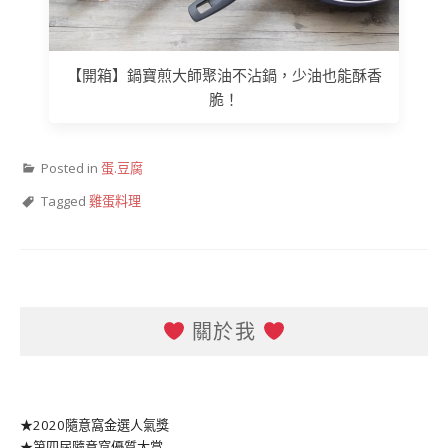
【開箱】鍋寶煎大師聚油不沾鍋，少油也能酥香
脆！
Posted in
蛋.豆腐
Tagged
雞蛋料理
關於我
★2020隨意窩金選人氣獎
★第四屆隨意窩優質大賞