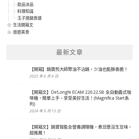
飲品冰品
料理知識
玉子燒鍋食譜
生活開箱文
旅遊美食
最新文章
【開箱】鍋寶煎大師聚油不沾鍋，少油也能酥香脆！
2025 年 6 月 4 日
【開箱文】De’Longhi ECAM 220.22.SB 全自動義式咖
啡機，簡單上手，享受美好生活！(Magnifica Start系
列)
2024 年 9 月 13 日
【開箱文】鍋寶智能全營養調理機，煮豆漿沒生豆味，
超推薦！