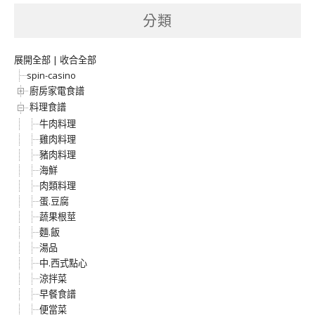
分類
展開全部
|
收合全部
spin-casino
廚房家電食譜
料理食譜
牛肉料理
雞肉料理
豬肉料理
海鮮
肉類料理
蛋.豆腐
蔬果根莖
麵.飯
湯品
中.西式點心
涼拌菜
早餐食譜
便當菜