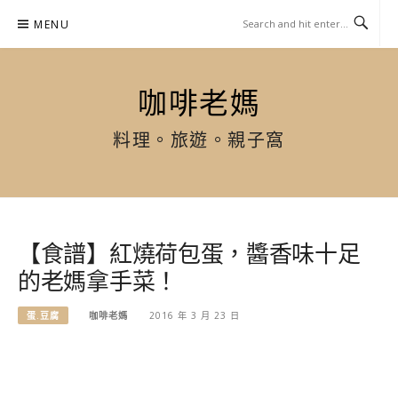
Skip
MENU
to
content
咖啡老媽
料理。旅遊。親子窩
【食譜】紅燒荷包蛋，醬香味十足
的老媽拿手菜！
蛋.豆腐
咖啡老媽
2016 年 3 月 23 日