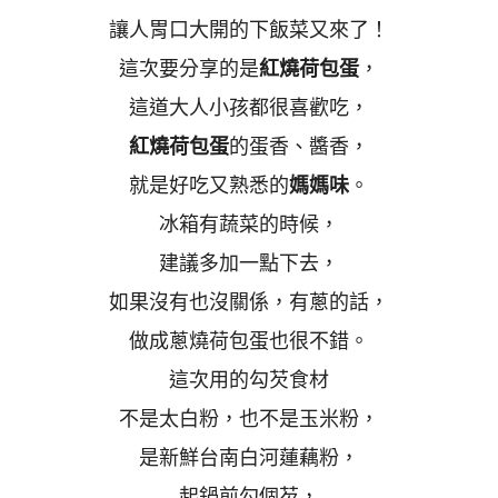
讓人胃口大開的下飯菜又來了！
這次要分享的是
紅燒荷包蛋
，
這道大人小孩都很喜歡吃，
紅燒荷包蛋
的蛋香、醬香，
就是好吃又熟悉的
媽媽味
。
冰箱有蔬菜的時候，
建議多加一點下去，
如果沒有也沒關係，有蔥的話，
做成蔥燒荷包蛋也很不錯。
這次用的勾芡食材
不是太白粉，也不是玉米粉，
是新鮮台南白河蓮藕粉，
起鍋前勾個芡，